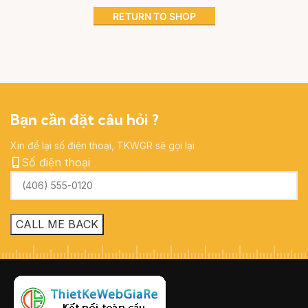
RETURN TO SHOP
Bạn cần đặt câu hỏi ?
Xin để lại số điện thoại, TKWGR sẽ gọi lại
Số điện thoại