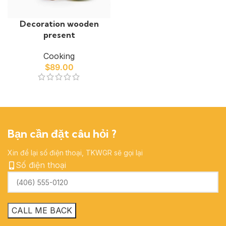
Decoration wooden
present
Cooking
$
89.00
Bạn cần đặt câu hỏi ?
Xin để lại số điện thoại, TKWGR sẽ gọi lại
Số điện thoại