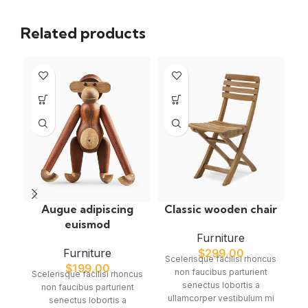
Related products
NE
Augue adipiscing
Classic wooden chair
euismod
Furniture
Furniture
$
299.00
Scelerisque facilisi rhoncus
$
199.00
non faucibus parturient
Scelerisque facilisi rhoncus
C
senectus lobortis a
non faucibus parturient
su
ullamcorper vestibulum mi
senectus lobortis a